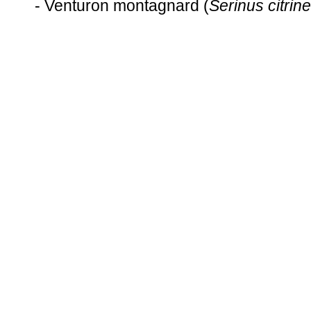
- Venturon montagnard (
Serinus citrine
Lieux d'observations
- Haute-Garonne
- Tarn
- Aude
- Hérault