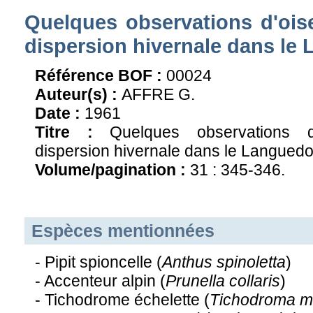
Quelques observations d'oi
dispersion hivernale dans le
Référence BOF :
00024
Auteur(s) :
AFFRE G.
Date :
1961
Titre :
Quelques observations 
dispersion hivernale dans le Languedo
Volume/pagination :
31 : 345-346.
Espèces mentionnées
- Pipit spioncelle (
Anthus spinoletta
)
- Accenteur alpin (
Prunella collaris
)
- Tichodrome échelette (
Tichodroma m